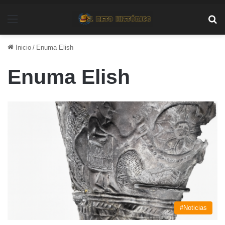
Menú
Bu
Inicio
/
Enuma Elish
Enuma Elish
#Noticias