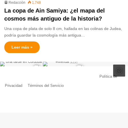
Redacción
1.748
La copa de Ain Samiya: ¿el mapa del
cosmos más antiguo de la historia?
Una copa de plata de solo 8 cm, hallada en las colinas de Judea,
podría guardar la cosmología más antigua…
Leer más »
© Copyright 2026, Todos los derechos reservados |
Política de
Privacidad
|
Términos del Servicio
| Creado por Miguel Ángel Ferreiro
Facebook
X
Pinterest
YouTube
Tumblr
Instagram
Telegram
Buy
Me
a