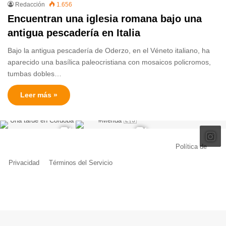
Redacción
1.656
Encuentran una iglesia romana bajo una
antigua pescadería en Italia
Bajo la antigua pescadería de Oderzo, en el Véneto italiano, ha
aparecido una basílica paleocristiana con mosaicos policromos,
tumbas dobles…
Leer más »
© Copyright 2026, Todos los derechos reservados |
Política de
Privacidad
|
Términos del Servicio
| Creado por Miguel Ángel Ferreiro
Facebook
X
Pinterest
YouTube
Tumblr
Instagram
Telegram
Buy
Me