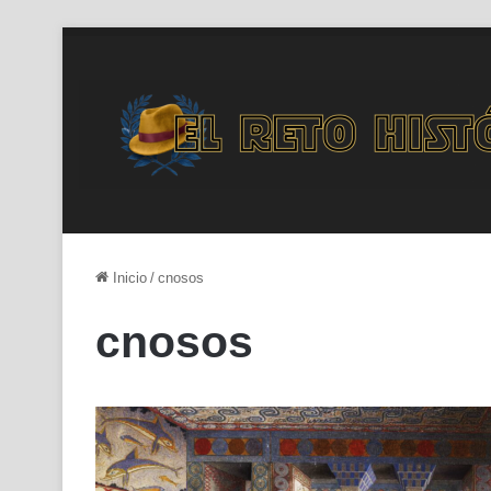
Inicio
/
cnosos
cnosos