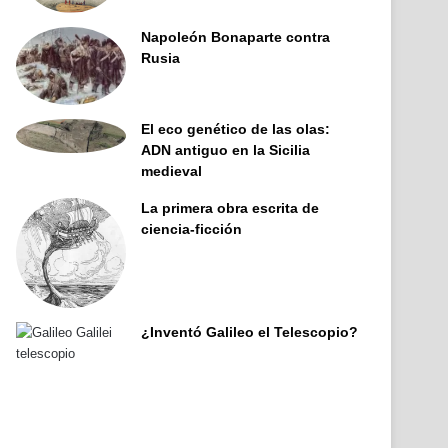
Napoleón Bonaparte contra
Rusia
El eco genético de las olas:
ADN antiguo en la Sicilia
medieval
La primera obra escrita de
ciencia-ficción
¿Inventó Galileo el Telescopio?