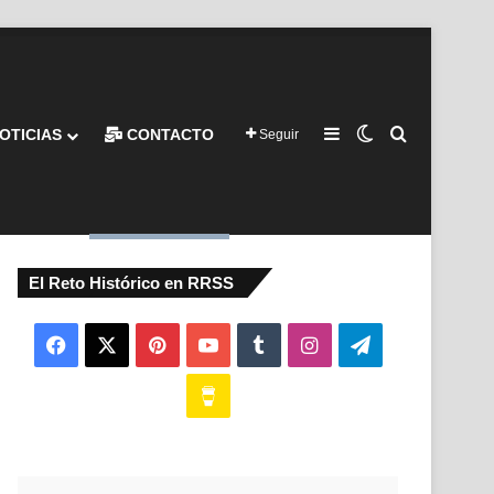
Barra lateral
Switch skin
Buscar por
OTICIAS
CONTACTO
Seguir
El Reto Histórico en RRSS
Facebook
X
Pinterest
YouTube
Tumblr
Instagram
Telegram
Buy
Me
a