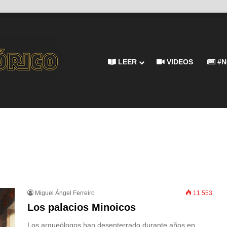
LEER
VIDEOS
#N
Miguel Ángel Ferreiro
11.553
Los palacios Minoicos
Los arqueólogos han desenterrado durante años en