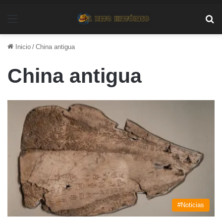
Menú
Bu
Inicio
/
China antigua
China antigua
#Noticias