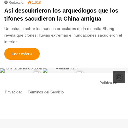
Redacción
1.618
Así descubrieron los arqueólogos que los
tifones sacudieron la China antigua
Un estudio sobre los huesos oraculares de la dinastía Shang
revela que tifones, lluvias extremas e inundaciones sacudieron el
interior…
Leer más »
© Copyright 2026, Todos los derechos reservados |
Política de
Privacidad
|
Términos del Servicio
| Creado por Miguel Ángel Ferreiro
Facebook
X
Pinterest
YouTube
Tumblr
Instagram
Telegram
Buy
Me