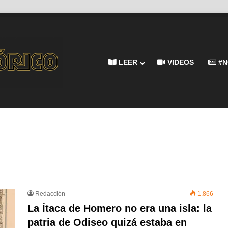
LEER
VIDEOS
#N
Redacción
1.866
La Ítaca de Homero no era una isla: la
patria de Odiseo quizá estaba en