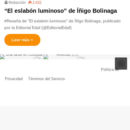
Redacción
2.432
“El eslabón luminoso” de Íñigo Bolinaga
#Reseña de "El eslabón luminoso" de Íñigo Bolinaga, publicado
por la Editorial Edaf (@EditorialEdaf)
Leer más »
© Copyright 2026, Todos los derechos reservados |
Política de
Privacidad
|
Términos del Servicio
| Creado por Miguel Ángel Ferreiro
Facebook
X
Pinterest
YouTube
Tumblr
Instagram
Telegram
Buy
Me
a