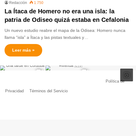
Redacción
1.750
La Ítaca de Homero no era una isla: la
patria de Odiseo quizá estaba en Cefalonia
Un nuevo estudio reabre el mapa de la Odisea: Homero nunca
llama “isla” a Ítaca y las pistas textuales y…
Leer más »
© Copyright 2026, Todos los derechos reservados |
Política de
Privacidad
|
Términos del Servicio
| Creado por Miguel Ángel Ferreiro
Facebook
X
Pinterest
YouTube
Tumblr
Instagram
Telegram
Buy
Me
a