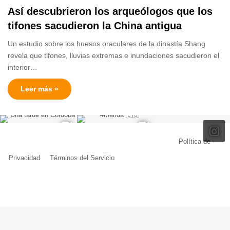
Así descubrieron los arqueólogos que los
tifones sacudieron la China antigua
Un estudio sobre los huesos oraculares de la dinastía Shang
revela que tifones, lluvias extremas e inundaciones sacudieron el
interior…
Leer más »
© Copyright 2026, Todos los derechos reservados |
Política de
Privacidad
|
Términos del Servicio
| Creado por Miguel Ángel Ferreiro
Facebook
X
Pinterest
YouTube
Tumblr
Instagram
Telegram
Buy
Me