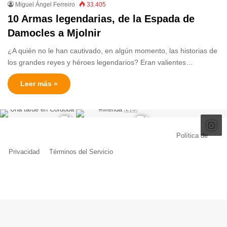
Miguel Ángel Ferreiro
33.405
10 Armas legendarias, de la Espada de
Damocles a Mjolnir
¿A quién no le han cautivado, en algún momento, las historias de
los grandes reyes y héroes legendarios? Eran valientes…
Leer más »
© Copyright 2026, Todos los derechos reservados |
Política de
Privacidad
|
Términos del Servicio
| Creado por Miguel Ángel Ferreiro
Facebook
X
Pinterest
YouTube
Tumblr
Instagram
Telegram
Buy
Me
a