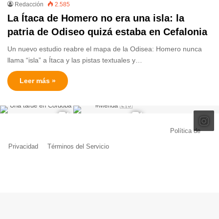
Redacción
2.585
La Ítaca de Homero no era una isla: la
patria de Odiseo quizá estaba en Cefalonia
Un nuevo estudio reabre el mapa de la Odisea: Homero nunca
llama “isla” a Ítaca y las pistas textuales y…
Leer más »
© Copyright 2026, Todos los derechos reservados |
Política de
Privacidad
|
Términos del Servicio
| Creado por Miguel Ángel Ferreiro
Facebook
X
Pinterest
YouTube
Tumblr
Instagram
Telegram
Buy
Me
a