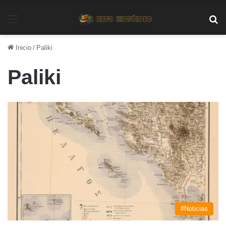
Menú
Bu
Inicio
/
Paliki
Paliki
#Noticias