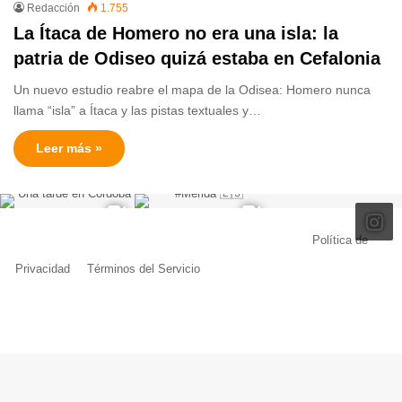
Redacción
1.755
La Ítaca de Homero no era una isla: la
patria de Odiseo quizá estaba en Cefalonia
Un nuevo estudio reabre el mapa de la Odisea: Homero nunca
llama “isla” a Ítaca y las pistas textuales y…
Leer más »
© Copyright 2026, Todos los derechos reservados |
Política de
Privacidad
|
Términos del Servicio
| Creado por Miguel Ángel Ferreiro
Facebook
X
Pinterest
YouTube
Tumblr
Instagram
Telegram
Buy
Me
a