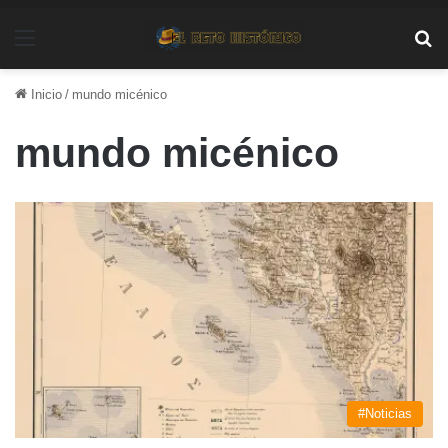
Menú
Bu
Inicio
/
mundo micénico
mundo micénico
#Noticias