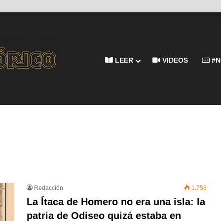
LEER
VIDEOS
#N
Redacción
1.753
La Ítaca de Homero no era una isla: la
patria de Odiseo quizá estaba en