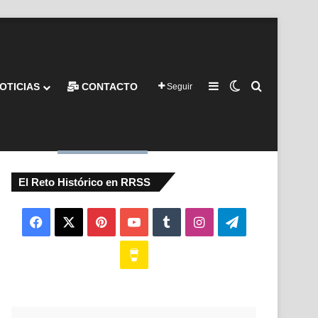
Barra lateral
Switch skin
Buscar por
OTICIAS
CONTACTO
Seguir
El Reto Histórico en RRSS
Facebook
X
Pinterest
YouTube
Tumblr
Instagram
Telegram
Buy
Me
a