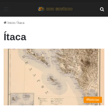
Menú
Bu
Inicio
/
Ítaca
Ítaca
#Noticias