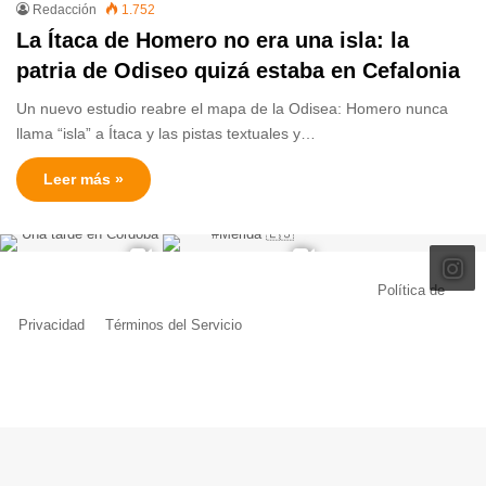
Redacción
1.752
La Ítaca de Homero no era una isla: la
patria de Odiseo quizá estaba en Cefalonia
Un nuevo estudio reabre el mapa de la Odisea: Homero nunca
llama “isla” a Ítaca y las pistas textuales y…
Leer más »
© Copyright 2026, Todos los derechos reservados |
Política de
Privacidad
|
Términos del Servicio
| Creado por Miguel Ángel Ferreiro
Facebook
X
Pinterest
YouTube
Tumblr
Instagram
Telegram
Buy
Me
a