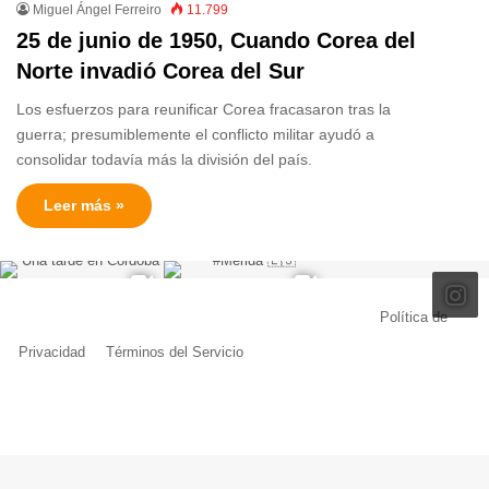
Miguel Ángel Ferreiro
11.799
25 de junio de 1950, Cuando Corea del
Norte invadió Corea del Sur
Los esfuerzos para reunificar Corea fracasaron tras la
guerra; presumiblemente el conflicto militar ayudó a
consolidar todavía más la división del país.
Leer más »
© Copyright 2026, Todos los derechos reservados |
Política de
Privacidad
|
Términos del Servicio
| Creado por Miguel Ángel Ferreiro
Facebook
X
Pinterest
YouTube
Tumblr
Instagram
Telegram
Buy
Me