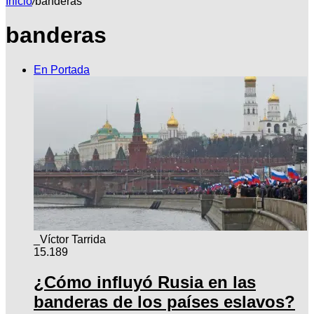
Inicio
/
banderas
banderas
por
En Portada
_Víctor Tarrida
15.189
¿Cómo influyó Rusia en las
banderas de los países eslavos?