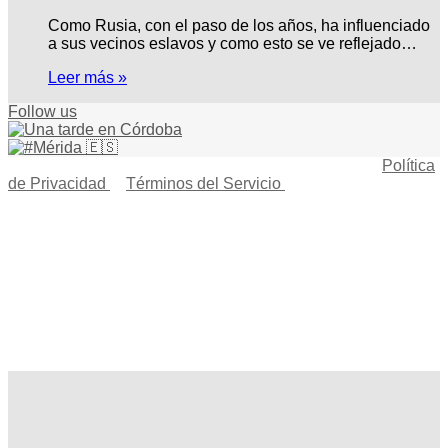
Como Rusia, con el paso de los años, ha influenciado
a sus vecinos eslavos y como esto se ve reflejado…
Leer más »
Follow us
© Copyright 2026, Todos los derechos reservados |
Política
de Privacidad
|
Términos del Servicio
| Creado por Miguel
Ángel Ferreiro
Facebook
X
Pinterest
YouTube
Tumblr
Instagram
Telegram
Buy
Me
Botón
a
volver
Coffee
arriba